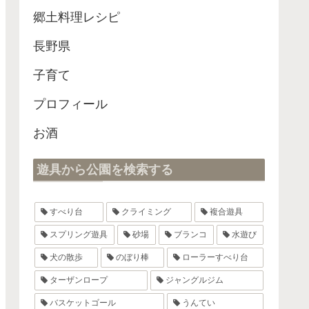
郷土料理レシピ
長野県
子育て
プロフィール
お酒
遊具から公園を検索する
すべり台
クライミング
複合遊具
スプリング遊具
砂場
ブランコ
水遊び
犬の散歩
のぼり棒
ローラーすべり台
ターザンロープ
ジャングルジム
バスケットゴール
うんてい