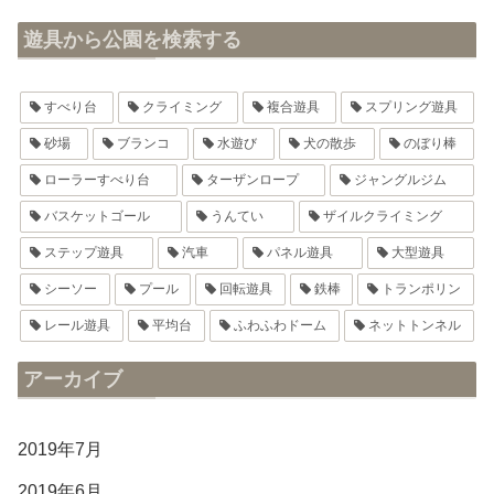
遊具から公園を検索する
すべり台
クライミング
複合遊具
スプリング遊具
砂場
ブランコ
水遊び
犬の散歩
のぼり棒
ローラーすべり台
ターザンロープ
ジャングルジム
バスケットゴール
うんてい
ザイルクライミング
ステップ遊具
汽車
パネル遊具
大型遊具
シーソー
プール
回転遊具
鉄棒
トランポリン
レール遊具
平均台
ふわふわドーム
ネットトンネル
アーカイブ
2019年7月
2019年6月