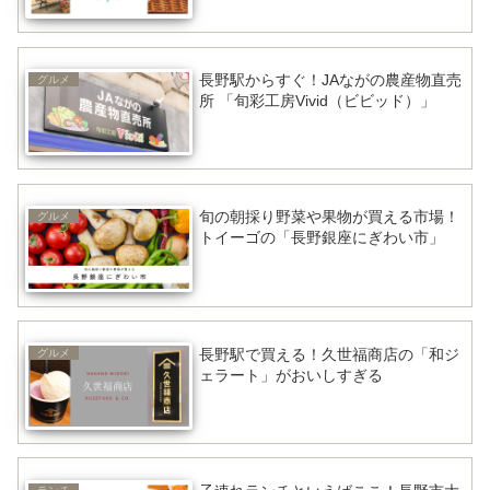
長野駅からすぐ！JAながの農産物直売
グルメ
所 「旬彩工房Vivid（ビビッド）」
旬の朝採り野菜や果物が買える市場！
グルメ
トイーゴの「長野銀座にぎわい市」
長野駅で買える！久世福商店の「和ジ
グルメ
ェラート」がおいしすぎる