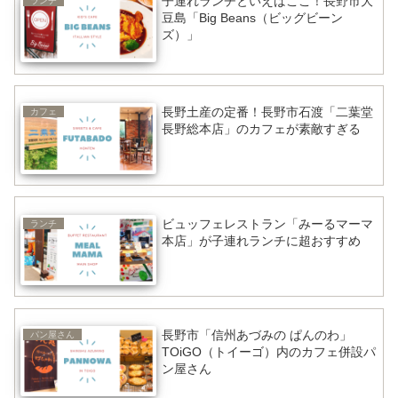
子連れランチといえばここ！長野市大
ランチ
豆島「Big Beans（ビッグビーン
ズ）」
長野土産の定番！長野市石渡「二葉堂
カフェ
長野総本店」のカフェが素敵すぎる
ビュッフェレストラン「みーるマーマ
ランチ
本店」が子連れランチに超おすすめ
長野市「信州あづみの ぱんのわ」
パン屋さん
TOiGO（トイーゴ）内のカフェ併設パ
ン屋さん