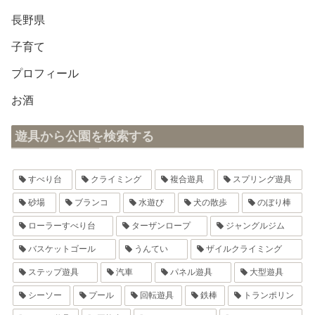
長野県
子育て
プロフィール
お酒
遊具から公園を検索する
すべり台
クライミング
複合遊具
スプリング遊具
砂場
ブランコ
水遊び
犬の散歩
のぼり棒
ローラーすべり台
ターザンロープ
ジャングルジム
バスケットゴール
うんてい
ザイルクライミング
ステップ遊具
汽車
パネル遊具
大型遊具
シーソー
プール
回転遊具
鉄棒
トランポリン